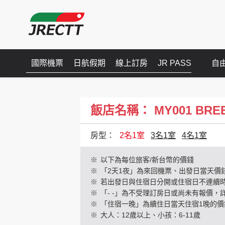
國際機票
日航假期
線上訂房
JR PASS
自
飯店名稱： MY001 BREEZE
房型：
2名1室
3名1室
4名1室
※
以下為每位旅客/新台幣的價錢
※
「2天1夜」為來回機票、出發日當天價
※
若出發日與住宿日分開或住宿日不連續
※
「- -」為不受理訂房日或尚未有報價，
※
「住宿一晚」為續住日當天住宿1晚的價
※
大人：12歲以上、小孩：6-11歲