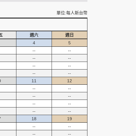
單位:每人新台幣
五
週六
週日
4
5
--
--
--
--
--
--
--
--
0
11
12
--
--
--
--
--
--
--
--
7
18
19
--
--
--
--