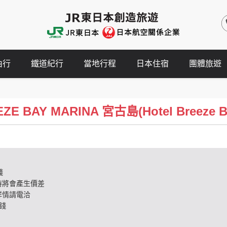
由行
鐵道紀行
當地行程
日本住宿
團體旅遊
 BAY MARINA 宮古島(Hotel Breeze Ba
錢
時將會產生價差
詳情請電洽
錢