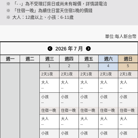
※
「- -」為不受理訂房日或尚未有報價，詳情請電洽
※
「住宿一晚」為續住日當天住宿1晚的價錢
※
大人：12歲以上、小孩：6-11歲
創造旅遊
單位:每人新台幣
2026 年 7 月
週一
週二
週三
週四
週五
週六
週日
1
2
3
4
5
--
--
--
--
--
--
--
--
--
--
--
--
--
--
--