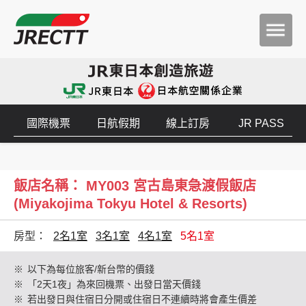
國際機票
日航假期
線上訂房
JR PASS
飯店名稱： MY003 宮古島東急渡假飯店
(Miyakojima Tokyu Hotel & Resorts)
房型：
2名1室
3名1室
4名1室
5名1室
※
以下為每位旅客/新台幣的價錢
※
「2天1夜」為來回機票、出發日當天價錢
※
若出發日與住宿日分開或住宿日不連續時將會產生價差