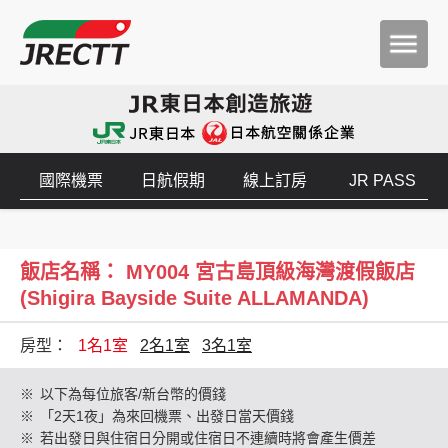
國際機票
日航假期
線上訂房
JR PASS
飯店名稱： MY004 宮古島頂級海灣渡假飯店
(Shigira Bayside Suite ALLAMANDA)
房型：
1名1室
2名1室
3名1室
※
以下為每位旅客/新台幣的價錢
※
「2天1夜」為來回機票、出發日當天價錢
※
若出發日與住宿日分開或住宿日不連續時將會產生價差