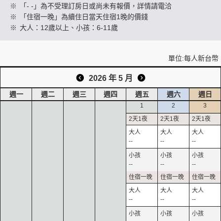
※
「- -」為不受理訂房日或尚未有報價，詳情請電洽
※
「住宿一晚」為續住日當天住宿1晚的價錢
※
大人：12歲以上、小孩：6-11歲
創造旅遊
單位:每人新台幣
2026 年 5 月
週一
週二
週三
週四
週五
週六
週日
1
2
3
--
--
--
--
--
--
--
--
--