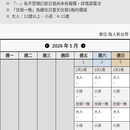
※
「- -」為不受理訂房日或尚未有報價，詳情請電洽
※
「住宿一晚」為續住日當天住宿1晚的價錢
※
大人：12歲以上、小孩：6-11歲
創造旅遊
單位:每人新台幣
2026 年 5 月
週一
週二
週三
週四
週五
週六
週日
1
2
3
--
--
--
--
--
--
--
--
--