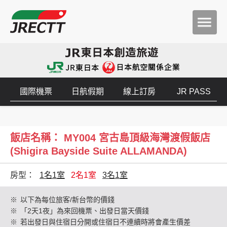
國際機票
日航假期
線上訂房
JR PASS
飯店名稱： MY004 宮古島頂級海灣渡假飯店
(Shigira Bayside Suite ALLAMANDA)
房型：
1名1室
2名1室
3名1室
※
以下為每位旅客/新台幣的價錢
※
「2天1夜」為來回機票、出發日當天價錢
※
若出發日與住宿日分開或住宿日不連續時將會產生價差