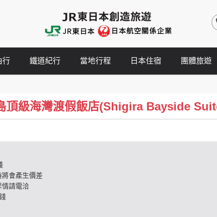
由行
鐵道紀行
當地行程
日本住宿
團體旅遊
級海灣渡假飯店(Shigira Bayside Suit
錢
時將會產生價差
詳情請電洽
錢