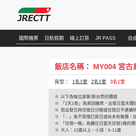
國際機票
日航假期
線上訂房
JR PASS
自
飯店名稱： MY004 宮古島頂
房型：
1名1室
2名1室
3名1室
※
以下為每位旅客/新台幣的價錢
※
「2天1夜」為來回機票、出發日當天價
※
若出發日與住宿日分開或住宿日不連續
※
「- -」為不受理訂房日或尚未有報價，
※
「住宿一晚」為續住日當天住宿1晚的價
※
大人：12歲以上、小孩：6-11歲