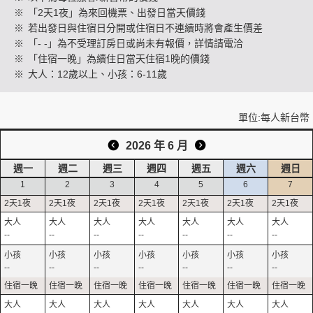
※
「2天1夜」為來回機票、出發日當天價錢
※
若出發日與住宿日分開或住宿日不連續時將會產生價差
※
「- -」為不受理訂房日或尚未有報價，詳情請電洽
創造旅遊
※
「住宿一晚」為續住日當天住宿1晚的價錢
※
大人：12歲以上、小孩：6-11歲
單位:每人新台幣
2026 年 6 月
週一
週二
週三
週四
週五
週六
週日
1
2
3
4
5
6
7
--
--
--
--
--
--
--
--
--
--
--
--
--
--