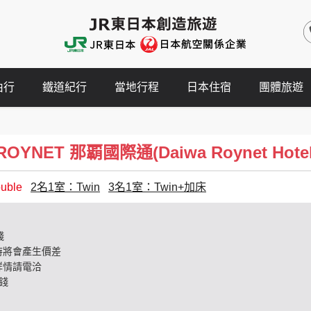
由行
鐵道紀行
當地行程
日本住宿
團體旅遊
NET 那覇國際通(Daiwa Roynet Hotel Na
ble
2名1室：Twin
3名1室：Twin+加床
錢
時將會產生價差
詳情請電洽
錢