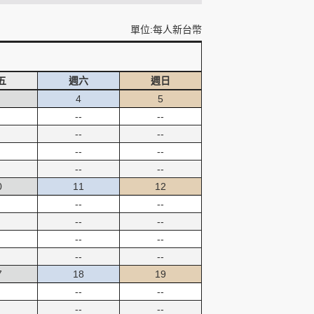
單位:每人新台幣
五
週六
週日
4
5
--
--
--
--
--
--
--
--
0
11
12
--
--
--
--
--
--
--
--
7
18
19
--
--
--
--