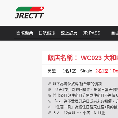
國際機票
日航假期
線上訂房
JR PASS
自
飯店名稱： WC023 大和ROY
房型：
1名1室：Single
2名1室：Dou
※
以下為每位旅客/新台幣的價錢
※
「2天1夜」為來回機票、出發日當天價
※
若出發日與住宿日分開或住宿日不連續
※
「- -」為不受理訂房日或尚未有報價，
※
「住宿一晚」為續住日當天住宿1晚的價
※
大人：12歲以上、小孩：6-11歲