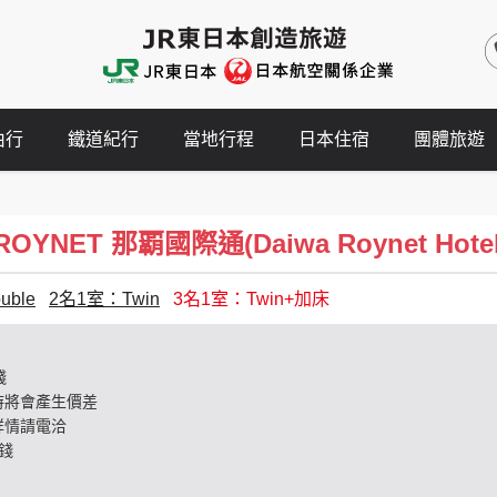
由行
鐵道紀行
當地行程
日本住宿
團體旅遊
NET 那覇國際通(Daiwa Roynet Hotel Na
ble
2名1室：Twin
3名1室：Twin+加床
錢
時將會產生價差
詳情請電洽
錢