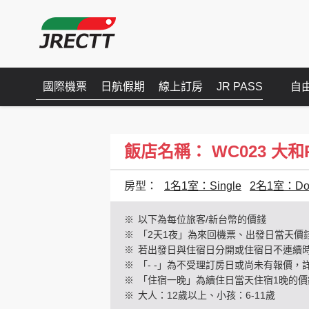
國際機票
日航假期
線上訂房
JR PASS
自
飯店名稱： WC023 大和ROY
房型：
1名1室：Single
2名1室：Dou
※
以下為每位旅客/新台幣的價錢
※
「2天1夜」為來回機票、出發日當天價
※
若出發日與住宿日分開或住宿日不連續
※
「- -」為不受理訂房日或尚未有報價，
※
「住宿一晚」為續住日當天住宿1晚的價
※
大人：12歲以上、小孩：6-11歲