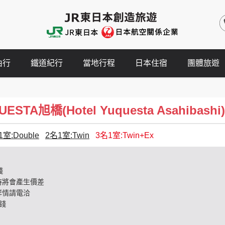
由行
鐵道紀行
當地行程
日本住宿
團體旅遊
TA旭橋(Hotel Yuquesta Asahibashi)
1室:Double
2名1室:Twin
3名1室:Twin+Ex
錢
時將會產生價差
詳情請電洽
錢