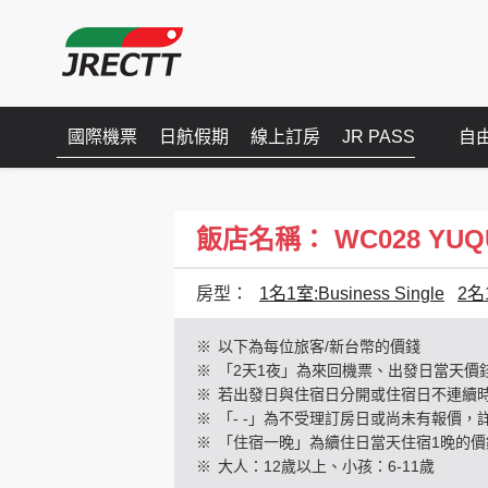
國際機票
日航假期
線上訂房
JR PASS
自
飯店名稱： WC028 YUQUES
房型：
1名1室:Business Single
2名
※
以下為每位旅客/新台幣的價錢
※
「2天1夜」為來回機票、出發日當天價
※
若出發日與住宿日分開或住宿日不連續
※
「- -」為不受理訂房日或尚未有報價，
※
「住宿一晚」為續住日當天住宿1晚的價
※
大人：12歲以上、小孩：6-11歲