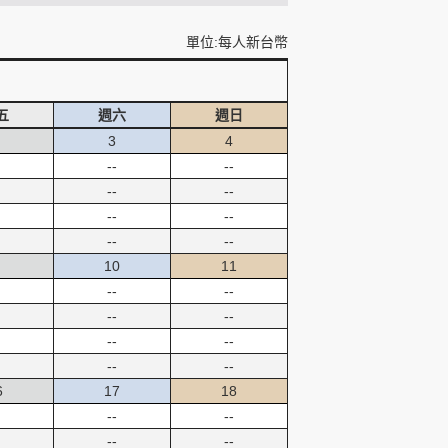
單位:每人新台幣
五
週六
週日
3
4
--
--
--
--
--
--
--
--
10
11
--
--
--
--
--
--
--
--
6
17
18
--
--
--
--