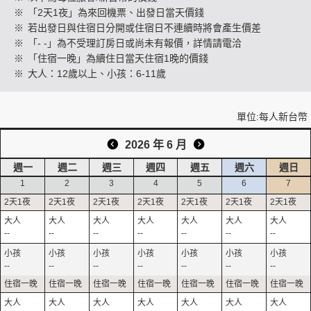
※
「2天1夜」為來回機票、出發日當天價錢
※
若出發日與住宿日分開或住宿日不連續時將會產生價差
※
「- -」為不受理訂房日或尚未有報價，詳情請電洽
創造旅遊
※
「住宿一晚」為續住日當天住宿1晚的價錢
※
大人：12歲以上、小孩：6-11歲
單位:每人新台幣
2026 年 6 月
週一
週二
週三
週四
週五
週六
週日
1
2
3
4
5
6
7
--
--
--
--
--
--
--
--
--
--
--
--
--
--