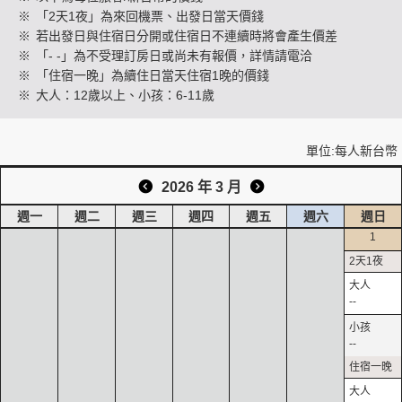
※
「2天1夜」為來回機票、出發日當天價錢
※
若出發日與住宿日分開或住宿日不連續時將會產生價差
※
「- -」為不受理訂房日或尚未有報價，詳情請電洽
創造旅遊
※
「住宿一晚」為續住日當天住宿1晚的價錢
※
大人：12歲以上、小孩：6-11歲
單位:每人新台幣
2026 年 3 月
週一
週二
週三
週四
週五
週六
週日
1
--
--