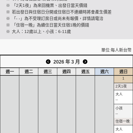
※
「2天1夜」為來回機票、出發日當天價錢
※
若出發日與住宿日分開或住宿日不連續時將會產生價差
※
「- -」為不受理訂房日或尚未有報價，詳情請電洽
創造旅遊
※
「住宿一晚」為續住日當天住宿1晚的價錢
※
大人：12歲以上、小孩：6-11歲
單位:每人新台幣
2026 年 3 月
週一
週二
週三
週四
週五
週六
週日
1
--
--