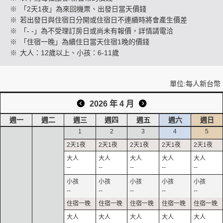
※
「2天1夜」為來回機票、出發日當天價錢
※
若出發日與住宿日分開或住宿日不連續時將會產生價差
※
「- -」為不受理訂房日或尚未有報價，詳情請電洽
創造旅遊
※
「住宿一晚」為續住日當天住宿1晚的價錢
※
大人：12歲以上、小孩：6-11歲
單位:每人新台幣
2026 年 4 月
週一
週二
週三
週四
週五
週六
週日
1
2
3
4
5
--
--
--
--
--
--
--
--
--
--