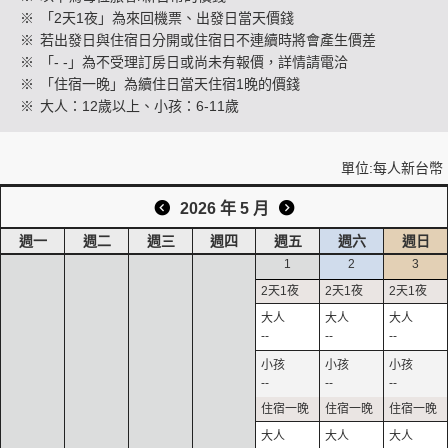
※
「2天1夜」為來回機票、出發日當天價錢
※
若出發日與住宿日分開或住宿日不連續時將會產生價差
※
「- -」為不受理訂房日或尚未有報價，詳情請電洽
創造旅遊
※
「住宿一晚」為續住日當天住宿1晚的價錢
※
大人：12歲以上、小孩：6-11歲
單位:每人新台幣
2026 年 5 月
週一
週二
週三
週四
週五
週六
週日
1
2
3
--
--
--
--
--
--