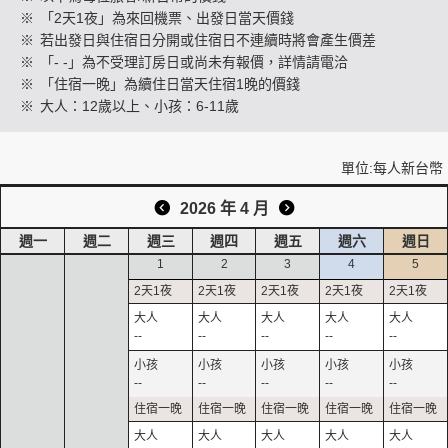
※
「2天1夜」為來回機票、出發日當天價錢
※
若出發日與住宿日分開或住宿日不連續時將會產生價差
※
「- -」為不受理訂房日或尚未有報價，詳情請電洽
創造旅遊
※
「住宿一晚」為續住日當天住宿1晚的價錢
※
大人：12歲以上、小孩：6-11歲
單位:每人新台幣
2026 年 4 月
週一
週二
週三
週四
週五
週六
週日
1
2
3
4
5
--
--
--
--
--
--
--
--
--
--