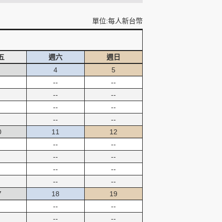
單位:每人新台幣
五
週六
週日
4
5
--
--
--
--
--
--
--
--
0
11
12
--
--
--
--
--
--
--
--
7
18
19
--
--
--
--