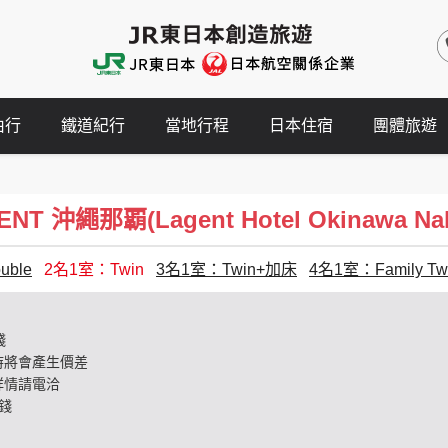
由行
鐵道紀行
當地行程
日本住宿
團體旅遊
T 沖繩那覇(Lagent Hotel Okinawa Na
ble
2名1室：Twin
3名1室：Twin+加床
4名1室：Family Tw
錢
時將會產生價差
詳情請電洽
錢