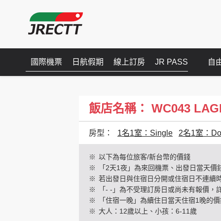
國際機票
日航假期
線上訂房
JR PASS
自
飯店名稱： WC043 LAGEN
房型：
1名1室：Single
2名1室：Dou
※
以下為每位旅客/新台幣的價錢
※
「2天1夜」為來回機票、出發日當天價
※
若出發日與住宿日分開或住宿日不連續
※
「- -」為不受理訂房日或尚未有報價，
※
「住宿一晚」為續住日當天住宿1晚的價
※
大人：12歲以上、小孩：6-11歲