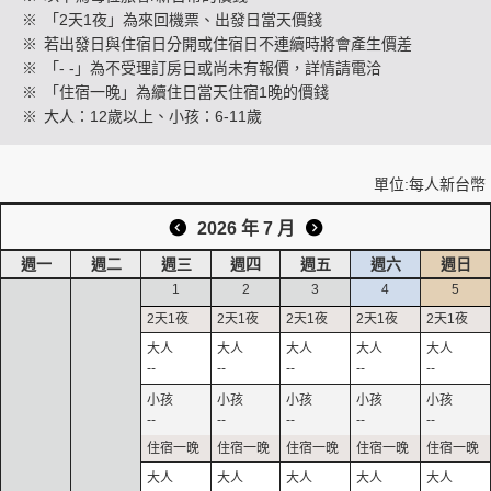
※
「2天1夜」為來回機票、出發日當天價錢
※
若出發日與住宿日分開或住宿日不連續時將會產生價差
※
「- -」為不受理訂房日或尚未有報價，詳情請電洽
創造旅遊
※
「住宿一晚」為續住日當天住宿1晚的價錢
※
大人：12歲以上、小孩：6-11歲
單位:每人新台幣
2026 年 7 月
週一
週二
週三
週四
週五
週六
週日
1
2
3
4
5
--
--
--
--
--
--
--
--
--
--