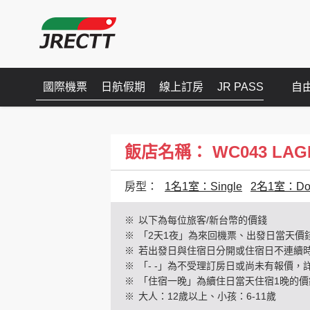
國際機票
日航假期
線上訂房
JR PASS
自
飯店名稱： WC043 LAGEN
房型：
1名1室：Single
2名1室：Dou
※
以下為每位旅客/新台幣的價錢
※
「2天1夜」為來回機票、出發日當天價
※
若出發日與住宿日分開或住宿日不連續
※
「- -」為不受理訂房日或尚未有報價，
※
「住宿一晚」為續住日當天住宿1晚的價
※
大人：12歲以上、小孩：6-11歲