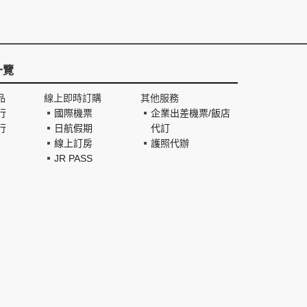
一覽
品
線上即時訂購
其他服務
行
國際機票
企業出差機票/飯店
行
日航假期
代訂
線上訂房
護照代辦
JR PASS