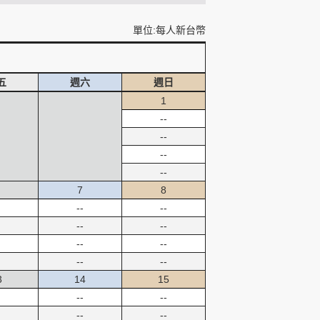
單位:每人新台幣
五
週六
週日
1
--
--
--
--
7
8
--
--
--
--
--
--
--
--
3
14
15
--
--
--
--