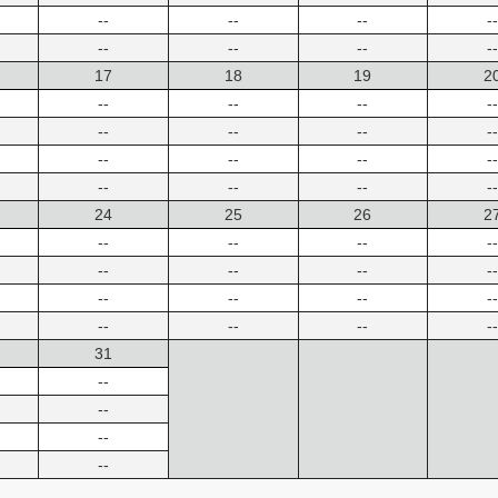
--
--
--
--
--
--
--
--
17
18
19
2
--
--
--
--
--
--
--
--
--
--
--
--
--
--
--
--
24
25
26
2
--
--
--
--
--
--
--
--
--
--
--
--
--
--
--
--
31
--
--
--
--