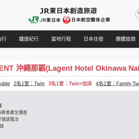
由行
鐵道紀行
當地行程
日本住宿
團體旅遊
T 沖繩那覇(Lagent Hotel Okinawa Na
ble
2名1室：Twin
3名1室：Twin+加床
4名1室：Family Tw
錢
時將會產生價差
詳情請電洽
錢