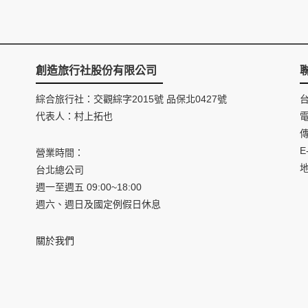
創造旅行社股份有限公司
綜合旅行社：交觀綜字2015號 品保北0427號
代表人：村上拓也
電
傳
E
營業時間：
台北總公司
週一至週五 09:00~18:00
週六、週日及國定例假日休息
關於我們