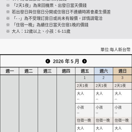
※
「2天1夜」為來回機票、出發日當天價錢
※
若出發日與住宿日分開或住宿日不連續時將會產生價差
※
「- -」為不受理訂房日或尚未有報價，詳情請電洽
創造旅遊
※
「住宿一晚」為續住日當天住宿1晚的價錢
※
大人：12歲以上、小孩：6-11歲
單位:每人新台幣
2026 年 5 月
週一
週二
週三
週四
週五
週六
週日
1
2
3
--
--
--
--
--
--