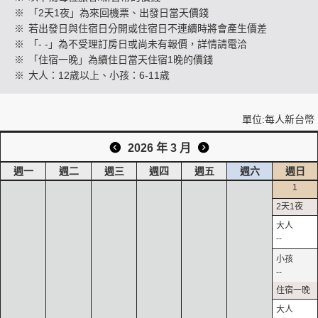
※
「2天1夜」為來回機票、出發日當天價錢
※
若出發日與住宿日分開或住宿日不連續時將會產生價差
※
「- -」為不受理訂房日或尚未有報價，詳情請電洽
創造旅遊
※
「住宿一晚」為續住日當天住宿1晚的價錢
※
大人：12歲以上、小孩：6-11歲
單位:每人新台幣
2026 年 3 月
週一
週二
週三
週四
週五
週六
週日
1
--
--