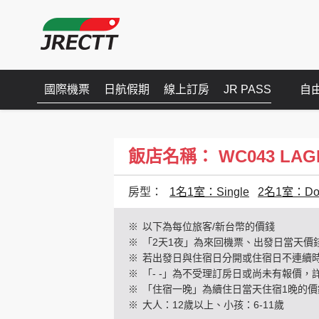
國際機票
日航假期
線上訂房
JR PASS
自
飯店名稱： WC043 LAGEN
房型：
1名1室：Single
2名1室：Dou
※
以下為每位旅客/新台幣的價錢
※
「2天1夜」為來回機票、出發日當天價
※
若出發日與住宿日分開或住宿日不連續
※
「- -」為不受理訂房日或尚未有報價，
※
「住宿一晚」為續住日當天住宿1晚的價
※
大人：12歲以上、小孩：6-11歲