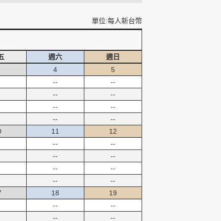
單位:每人新台幣
五
週六
週日
4
5
--
--
--
--
--
--
--
--
0
11
12
--
--
--
--
--
--
--
--
7
18
19
--
--
--
--