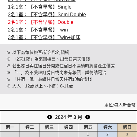
1名1室：【不含早餐】Single
2名1室：【不含早餐】Semi Double
創造旅遊
2名1室：【不含早餐】Double
2名1室：【不含早餐】Twin
3名1室：【不含早餐】Twin+加床
※
以下為每位旅客/新台幣的價錢
※
「2天1夜」為來回機票、出發日當天價錢
※
若出發日與住宿日分開或住宿日不連續時將會產生價差
※
「- -」為不受理訂房日或尚未有報價，詳情請電洽
※
「住宿一晚」為續住日當天住宿1晚的價錢
※
大人：12歲以上、小孩：6-11歲
單位:每人新台幣
2024 年 3 月
週一
週二
週三
週四
週五
週六
週日
1
2
3