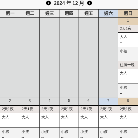
2024 年 12 月
週一
週二
週三
週四
週五
週六
週日
1
--
--
--
--
2
3
4
5
6
7
8
--
--
--
--
--
--
--
--
--
--
--
--
--
--