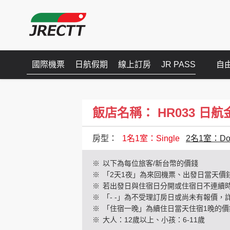
國際機票
日航假期
線上訂房
JR PASS
自
飯店名稱： HR033 日航金澤(
房型：
1名1室：Single
2名1室：Dou
※
以下為每位旅客/新台幣的價錢
※
「2天1夜」為來回機票、出發日當天價
※
若出發日與住宿日分開或住宿日不連續
※
「- -」為不受理訂房日或尚未有報價，
※
「住宿一晚」為續住日當天住宿1晚的價
※
大人：12歲以上、小孩：6-11歲