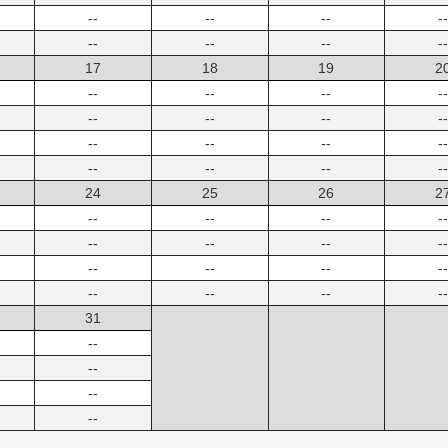
--
--
--
--
--
--
--
--
17
18
19
2
--
--
--
--
--
--
--
--
--
--
--
--
--
--
--
--
24
25
26
2
--
--
--
--
--
--
--
--
--
--
--
--
--
--
--
--
31
--
--
--
--