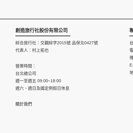
創造旅行社股份有限公司
綜合旅行社：交觀綜字2015號 品保北0427號
代表人：村上拓也
電
傳
E
營業時間：
台北總公司
週一至週五 09:00~18:00
週六、週日及國定例假日休息
關於我們