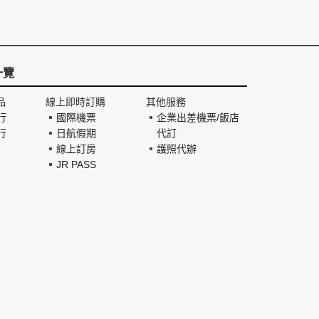
一覽
品
線上即時訂購
其他服務
行
國際機票
企業出差機票/飯店
行
日航假期
代訂
線上訂房
護照代辦
JR PASS