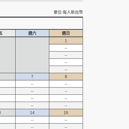
單位:每人新台幣
五
週六
週日
1
--
--
--
--
7
8
--
--
--
--
--
--
--
--
3
14
15
--
--
--
--