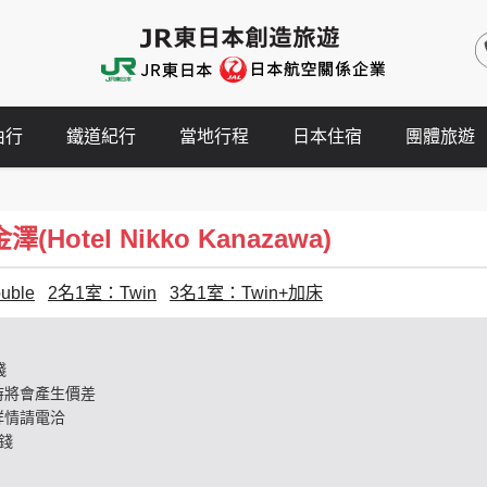
由行
鐵道紀行
當地行程
日本住宿
團體旅遊
Hotel Nikko Kanazawa)
ble
2名1室：Twin
3名1室：Twin+加床
錢
時將會產生價差
詳情請電洽
錢