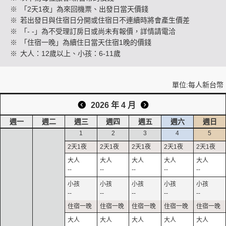
※
「2天1夜」為來回機票、出發日當天價錢
※
若出發日與住宿日分開或住宿日不連續時將會產生價差
※
「- -」為不受理訂房日或尚未有報價，詳情請電洽
創造旅遊
※
「住宿一晚」為續住日當天住宿1晚的價錢
※
大人：12歲以上、小孩：6-11歲
單位:每人新台幣
2026 年 4 月
週一
週二
週三
週四
週五
週六
週日
1
2
3
4
5
--
--
--
--
--
--
--
--
--
--