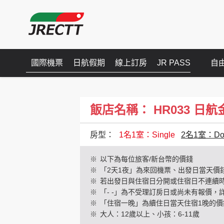
國際機票
日航假期
線上訂房
JR PASS
自
飯店名稱： HR033 日航金澤(
房型：
1名1室：Single
2名1室：Dou
※
以下為每位旅客/新台幣的價錢
※
「2天1夜」為來回機票、出發日當天價
※
若出發日與住宿日分開或住宿日不連續
※
「- -」為不受理訂房日或尚未有報價，
※
「住宿一晚」為續住日當天住宿1晚的價
※
大人：12歲以上、小孩：6-11歲