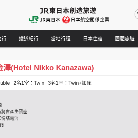
由行
鐵道紀行
當地行程
日本住宿
團體旅遊
Hotel Nikko Kanazawa)
ble
2名1室：Twin
3名1室：Twin+加床
錢
時將會產生價差
詳情請電洽
錢