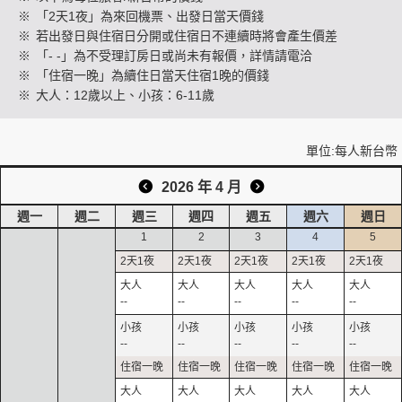
※
「2天1夜」為來回機票、出發日當天價錢
※
若出發日與住宿日分開或住宿日不連續時將會產生價差
※
「- -」為不受理訂房日或尚未有報價，詳情請電洽
創造旅遊
※
「住宿一晚」為續住日當天住宿1晚的價錢
※
大人：12歲以上、小孩：6-11歲
單位:每人新台幣
2026 年 4 月
週一
週二
週三
週四
週五
週六
週日
1
2
3
4
5
--
--
--
--
--
--
--
--
--
--