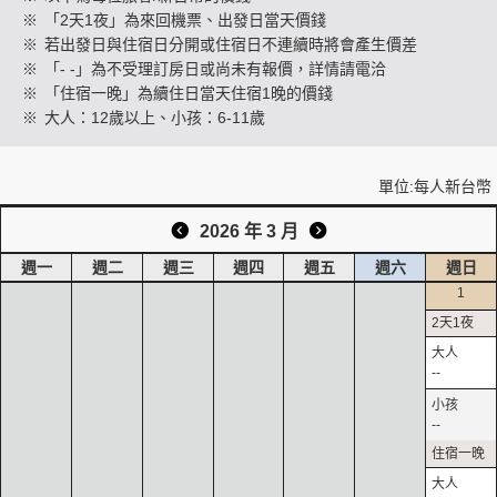
※
「2天1夜」為來回機票、出發日當天價錢
※
若出發日與住宿日分開或住宿日不連續時將會產生價差
※
「- -」為不受理訂房日或尚未有報價，詳情請電洽
創造旅遊
※
「住宿一晚」為續住日當天住宿1晚的價錢
※
大人：12歲以上、小孩：6-11歲
單位:每人新台幣
2026 年 3 月
週一
週二
週三
週四
週五
週六
週日
1
--
--