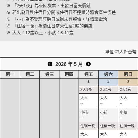
※
「2天1夜」為來回機票、出發日當天價錢
※
若出發日與住宿日分開或住宿日不連續時將會產生價差
※
「- -」為不受理訂房日或尚未有報價，詳情請電洽
創造旅遊
※
「住宿一晚」為續住日當天住宿1晚的價錢
※
大人：12歲以上、小孩：6-11歲
單位:每人新台幣
2026 年 5 月
週一
週二
週三
週四
週五
週六
週日
1
2
3
--
--
--
--
--
--