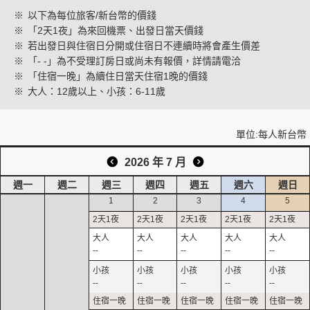
※
以下為每位旅客/新台幣的價錢
※
「2天1夜」為來回機票、出發日當天價錢
※
若出發日與住宿日分開或住宿日不連續時將會產生價差
創造旅遊
※
「- -」為不受理訂房日或尚未有報價，詳情請電洽
※
「住宿一晚」為續住日當天住宿1晚的價錢
※
大人：12歲以上、小孩：6-11歲
單位:每人新台幣
2026 年 7 月
週一
週二
週三
週四
週五
週六
週日
1
2
3
4
5
--
--
--
--
--
--
--
--
--
--