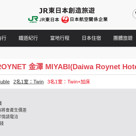
由行
鐵道紀行
當地行程
日本住宿
團體旅遊
ET 金澤 MIYABI(Daiwa Roynet Hotel 
ble
2名1室：Twin
3名1室：Twin+加床
錢
時將會產生價差
詳情請電洽
錢