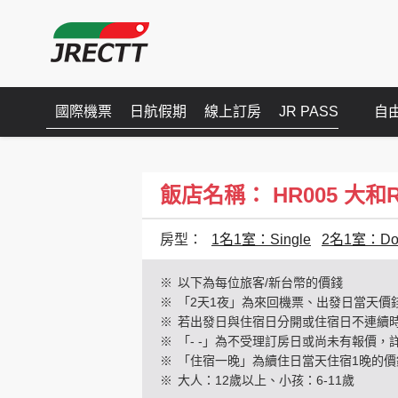
國際機票
日航假期
線上訂房
JR PASS
自
飯店名稱： HR005 大和ROYN
房型：
1名1室：Single
2名1室：Dou
※
以下為每位旅客/新台幣的價錢
※
「2天1夜」為來回機票、出發日當天價
※
若出發日與住宿日分開或住宿日不連續
※
「- -」為不受理訂房日或尚未有報價，
※
「住宿一晚」為續住日當天住宿1晚的價
※
大人：12歲以上、小孩：6-11歲