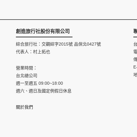
創造旅行社股份有限公司
綜合旅行社：交觀綜字2015號 品保北0427號
代表人：村上拓也
電
傳
E
營業時間：
台北總公司
週一至週五 09:00~18:00
週六、週日及國定例假日休息
關於我們