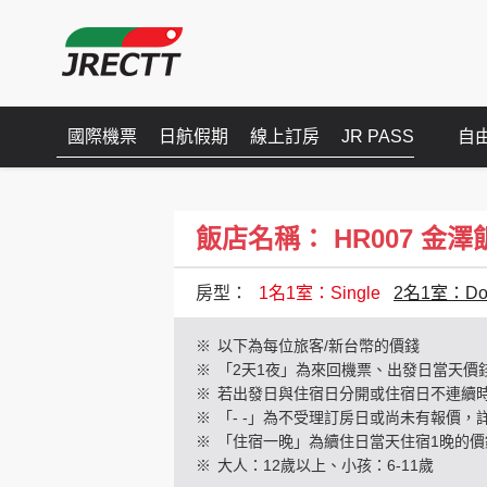
國際機票
日航假期
線上訂房
JR PASS
自
飯店名稱： HR007 金澤飯店(
房型：
1名1室：Single
2名1室：Dou
※
以下為每位旅客/新台幣的價錢
※
「2天1夜」為來回機票、出發日當天價
※
若出發日與住宿日分開或住宿日不連續
※
「- -」為不受理訂房日或尚未有報價，
※
「住宿一晚」為續住日當天住宿1晚的價
※
大人：12歲以上、小孩：6-11歲