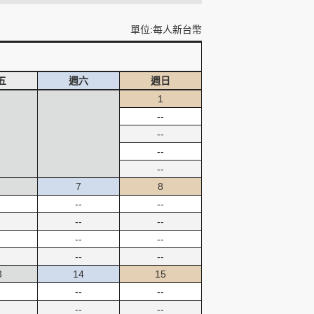
單位:每人新台幣
五
週六
週日
1
--
--
--
--
7
8
--
--
--
--
--
--
--
--
3
14
15
--
--
--
--