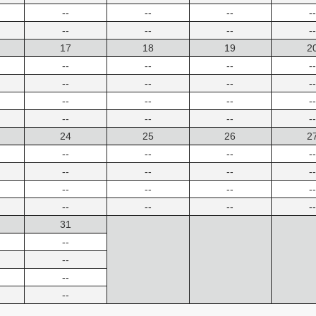
--
--
--
--
--
--
--
--
17
18
19
2
--
--
--
--
--
--
--
--
--
--
--
--
--
--
--
--
24
25
26
2
--
--
--
--
--
--
--
--
--
--
--
--
--
--
--
--
31
--
--
--
--