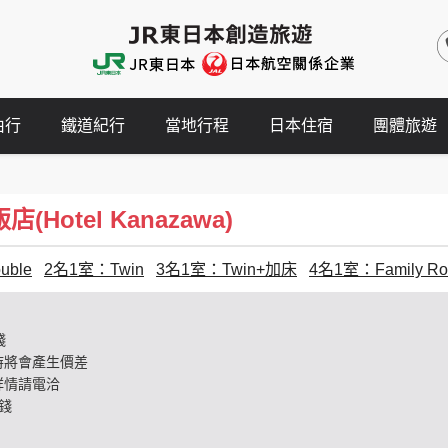
由行
鐵道紀行
當地行程
日本住宿
團體旅遊
Hotel Kanazawa)
ble
2名1室：Twin
3名1室：Twin+加床
4名1室：Family R
錢
時將會產生價差
詳情請電洽
錢