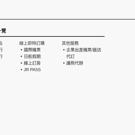
一覽
品
線上即時訂購
其他服務
行
國際機票
企業出差機票/飯店
行
日航假期
代訂
線上訂房
護照代辦
JR PASS