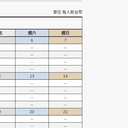
單位:每人新台幣
五
週六
週日
6
7
--
--
--
--
--
--
--
--
2
13
14
--
--
--
--
--
--
--
--
9
20
21
--
--
--
--