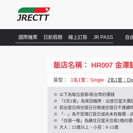
國際機票
日航假期
線上訂房
JR PASS
自
飯店名稱： HR007 金澤飯店(
房型：
1名1室：Single
2名1室：Dou
※
以下為每位旅客/新台幣的價錢
※
「2天1夜」為來回機票、出發日當天價
※
若出發日與住宿日分開或住宿日不連續
※
「- -」為不受理訂房日或尚未有報價，
※
「住宿一晚」為續住日當天住宿1晚的價
※
大人：12歲以上、小孩：6-11歲