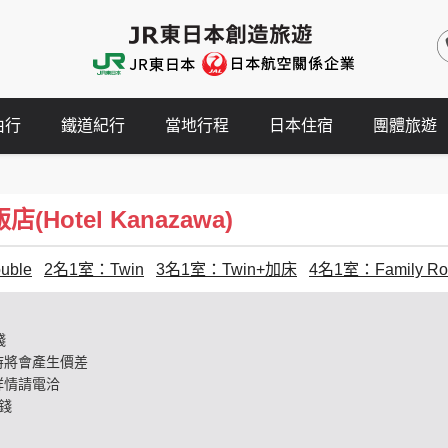
由行
鐵道紀行
當地行程
日本住宿
團體旅遊
Hotel Kanazawa)
ble
2名1室：Twin
3名1室：Twin+加床
4名1室：Family R
錢
時將會產生價差
詳情請電洽
錢