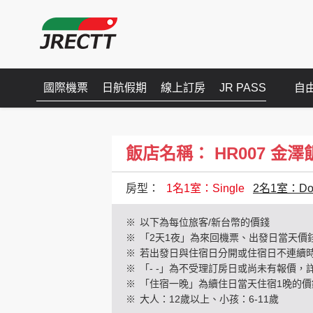
國際機票
日航假期
線上訂房
JR PASS
自
飯店名稱： HR007 金澤飯店(
房型：
1名1室：Single
2名1室：Dou
※
以下為每位旅客/新台幣的價錢
※
「2天1夜」為來回機票、出發日當天價
※
若出發日與住宿日分開或住宿日不連續
※
「- -」為不受理訂房日或尚未有報價，
※
「住宿一晚」為續住日當天住宿1晚的價
※
大人：12歲以上、小孩：6-11歲