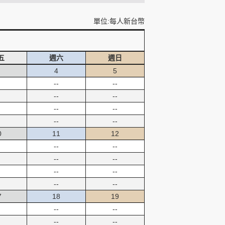
單位:每人新台幣
五
週六
週日
4
5
--
--
--
--
--
--
--
--
0
11
12
--
--
--
--
--
--
--
--
7
18
19
--
--
--
--