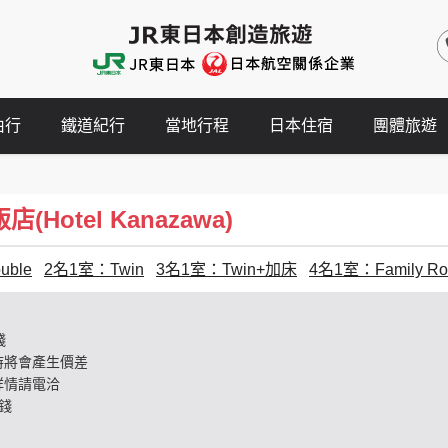
由行
鐵道紀行
當地行程
日本住宿
團體旅遊
Hotel Kanazawa)
ble
2名1室：Twin
3名1室：Twin+加床
4名1室：Family R
錢
時將會產生價差
詳情請電洽
錢