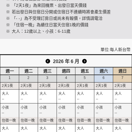
※
「2天1夜」為來回機票、出發日當天價錢
※
若出發日與住宿日分開或住宿日不連續時將會產生價差
※
「- -」為不受理訂房日或尚未有報價，詳情請電洽
創造旅遊
※
「住宿一晚」為續住日當天住宿1晚的價錢
※
大人：12歲以上、小孩：6-11歲
單位:每人新台幣
2026 年 6 月
週一
週二
週三
週四
週五
週六
週日
1
2
3
4
5
6
7
--
--
--
--
--
--
--
--
--
--
--
--
--
--