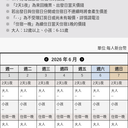
※
「2天1夜」為來回機票、出發日當天價錢
※
若出發日與住宿日分開或住宿日不連續時將會產生價差
※
「- -」為不受理訂房日或尚未有報價，詳情請電洽
創造旅遊
※
「住宿一晚」為續住日當天住宿1晚的價錢
※
大人：12歲以上、小孩：6-11歲
單位:每人新台幣
2026 年 6 月
週一
週二
週三
週四
週五
週六
週日
1
2
3
4
5
6
7
--
--
--
--
--
--
--
--
--
--
--
--
--
--