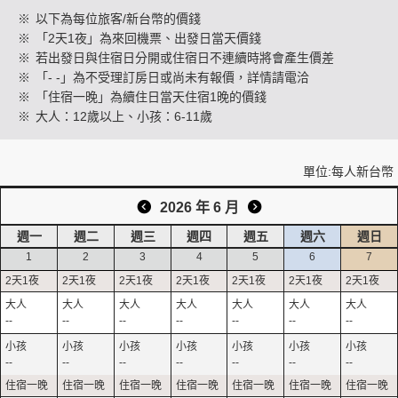
※
以下為每位旅客/新台幣的價錢
※
「2天1夜」為來回機票、出發日當天價錢
※
若出發日與住宿日分開或住宿日不連續時將會產生價差
創造旅遊
※
「- -」為不受理訂房日或尚未有報價，詳情請電洽
※
「住宿一晚」為續住日當天住宿1晚的價錢
※
大人：12歲以上、小孩：6-11歲
單位:每人新台幣
2026 年 6 月
週一
週二
週三
週四
週五
週六
週日
1
2
3
4
5
6
7
--
--
--
--
--
--
--
--
--
--
--
--
--
--