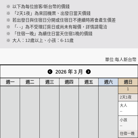
※
以下為每位旅客/新台幣的價錢
※
「2天1夜」為來回機票、出發日當天價錢
※
若出發日與住宿日分開或住宿日不連續時將會產生價差
創造旅遊
※
「- -」為不受理訂房日或尚未有報價，詳情請電洽
※
「住宿一晚」為續住日當天住宿1晚的價錢
※
大人：12歲以上、小孩：6-11歲
單位:每人新台幣
2026 年 3 月
週一
週二
週三
週四
週五
週六
週日
1
--
--