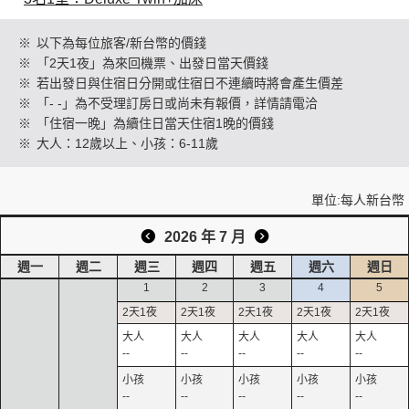
※
以下為每位旅客/新台幣的價錢
※
「2天1夜」為來回機票、出發日當天價錢
創造旅遊
※
若出發日與住宿日分開或住宿日不連續時將會產生價差
※
「- -」為不受理訂房日或尚未有報價，詳情請電洽
※
「住宿一晚」為續住日當天住宿1晚的價錢
※
大人：12歲以上、小孩：6-11歲
單位:每人新台幣
2026 年 7 月
週一
週二
週三
週四
週五
週六
週日
1
2
3
4
5
--
--
--
--
--
--
--
--
--
--