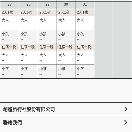
27
28
29
30
31
--
--
--
--
--
--
--
--
--
--
--
--
--
--
--
--
--
--
--
--
創造旅行社股份有限公司
聯絡我們