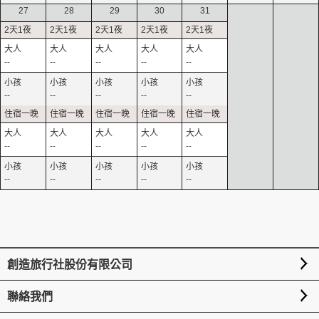
27
28
29
30
31
--
--
--
--
--
--
--
--
--
--
--
--
--
--
--
--
--
--
--
--
創造旅行社股份有限公司
聯絡我們