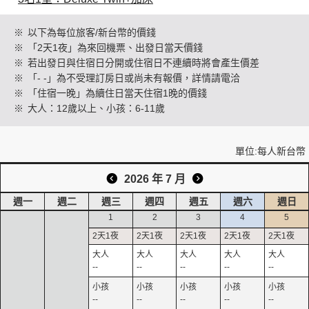
※
以下為每位旅客/新台幣的價錢
※
「2天1夜」為來回機票、出發日當天價錢
創造旅遊
※
若出發日與住宿日分開或住宿日不連續時將會產生價差
※
「- -」為不受理訂房日或尚未有報價，詳情請電洽
※
「住宿一晚」為續住日當天住宿1晚的價錢
※
大人：12歲以上、小孩：6-11歲
單位:每人新台幣
2026 年 7 月
週一
週二
週三
週四
週五
週六
週日
1
2
3
4
5
--
--
--
--
--
--
--
--
--
--