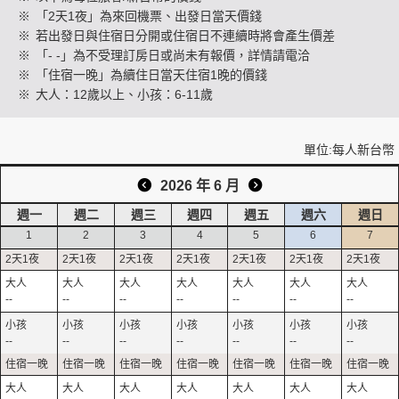
※
「2天1夜」為來回機票、出發日當天價錢
※
若出發日與住宿日分開或住宿日不連續時將會產生價差
※
「- -」為不受理訂房日或尚未有報價，詳情請電洽
創造旅遊
※
「住宿一晚」為續住日當天住宿1晚的價錢
※
大人：12歲以上、小孩：6-11歲
單位:每人新台幣
2026 年 6 月
週一
週二
週三
週四
週五
週六
週日
1
2
3
4
5
6
7
--
--
--
--
--
--
--
--
--
--
--
--
--
--