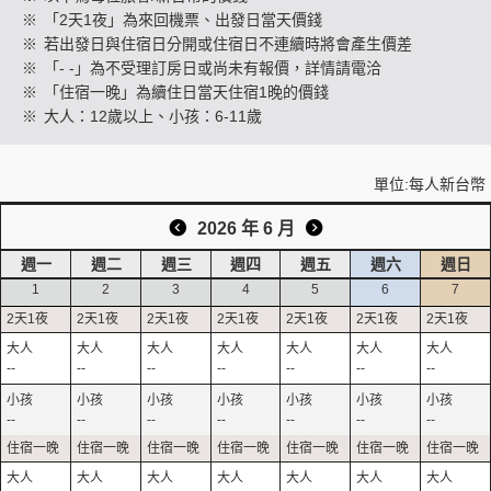
※
「2天1夜」為來回機票、出發日當天價錢
※
若出發日與住宿日分開或住宿日不連續時將會產生價差
※
「- -」為不受理訂房日或尚未有報價，詳情請電洽
創造旅遊
※
「住宿一晚」為續住日當天住宿1晚的價錢
※
大人：12歲以上、小孩：6-11歲
單位:每人新台幣
2026 年 6 月
週一
週二
週三
週四
週五
週六
週日
1
2
3
4
5
6
7
--
--
--
--
--
--
--
--
--
--
--
--
--
--