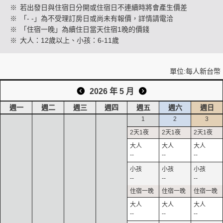
※
若出發日與住宿日分開或住宿日不連續時將會產生價差
※
「- -」為不受理訂房日或尚未有報價，詳情請電洽
※
「住宿一晚」為續住日當天住宿1晚的價錢
創造旅遊
※
大人：12歲以上、小孩：6-11歲
單位:每人新台幣
2026 年 5 月
週一
週二
週三
週四
週五
週六
週日
1
2
3
--
--
--
--
--
--
--
--
--