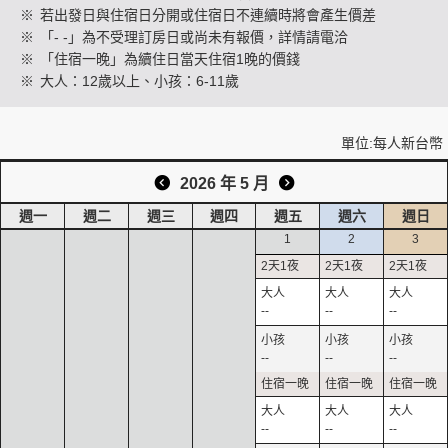
※
若出發日與住宿日分開或住宿日不連續時將會產生價差
※
「- -」為不受理訂房日或尚未有報價，詳情請電洽
※
「住宿一晚」為續住日當天住宿1晚的價錢
創造旅遊
※
大人：12歲以上、小孩：6-11歲
單位:每人新台幣
2026 年 5 月
週一
週二
週三
週四
週五
週六
週日
1
2
3
--
--
--
--
--
--
--
--
--