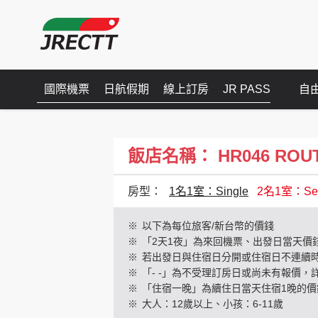
國際機票
日航假期
線上訂房
JR PASS
自
飯店名稱： HR046 ROUTE 
房型：
1名1室：Single
2名1室：Sem
※
以下為每位旅客/新台幣的價錢
※
「2天1夜」為來回機票、出發日當天價
※
若出發日與住宿日分開或住宿日不連續
※
「- -」為不受理訂房日或尚未有報價，
※
「住宿一晚」為續住日當天住宿1晚的價
※
大人：12歲以上、小孩：6-11歲