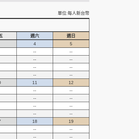
單位:每人新台幣
五
週六
週日
4
5
--
--
--
--
--
--
--
--
0
11
12
--
--
--
--
--
--
--
--
7
18
19
--
--
--
--