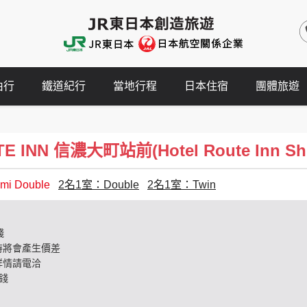
由行
鐵道紀行
當地行程
日本住宿
團體旅遊
INN 信濃大町站前(Hotel Route Inn Shin
i Double
2名1室：Double
2名1室：Twin
錢
時將會產生價差
詳情請電洽
錢