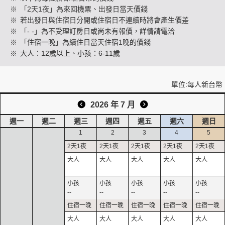
※
「2天1夜」為來回機票、出發日當天價錢
※
若出發日與住宿日分開或住宿日不連續時將會產生價差
※
「- -」為不受理訂房日或尚未有報價，詳情請電洽
創造旅遊
※
「住宿一晚」為續住日當天住宿1晚的價錢
※
大人：12歲以上、小孩：6-11歲
單位:每人新台幣
2026 年 7 月
週一
週二
週三
週四
週五
週六
週日
1
2
3
4
5
--
--
--
--
--
--
--
--
--
--