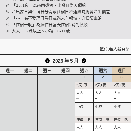
※
「2天1夜」為來回機票、出發日當天價錢
※
若出發日與住宿日分開或住宿日不連續時將會產生價差
※
「- -」為不受理訂房日或尚未有報價，詳情請電洽
創造旅遊
※
「住宿一晚」為續住日當天住宿1晚的價錢
※
大人：12歲以上、小孩：6-11歲
單位:每人新台幣
2026 年 5 月
週一
週二
週三
週四
週五
週六
週日
1
2
3
--
--
--
--
--
--