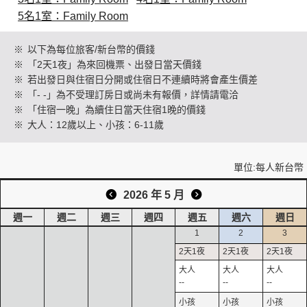
5名1室：Family Room
創造旅遊
※
以下為每位旅客/新台幣的價錢
※
「2天1夜」為來回機票、出發日當天價錢
※
若出發日與住宿日分開或住宿日不連續時將會產生價差
※
「- -」為不受理訂房日或尚未有報價，詳情請電洽
※
「住宿一晚」為續住日當天住宿1晚的價錢
※
大人：12歲以上、小孩：6-11歲
單位:每人新台幣
2026 年 5 月
週一
週二
週三
週四
週五
週六
週日
1
2
3
--
--
--