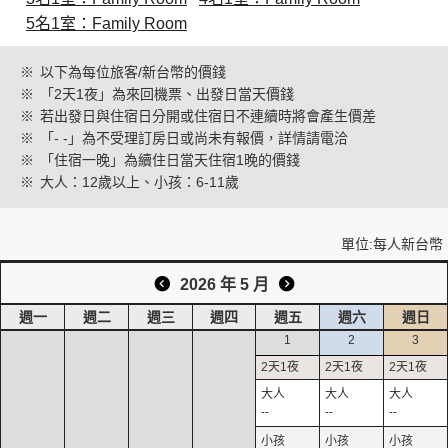
5名1室：Family Room
創造旅遊
※
以下為每位旅客/新台幣的價錢
※
「2天1夜」為來回機票、出發日當天價錢
※
若出發日與住宿日分開或住宿日不連續時將會產生價差
※
「- -」為不受理訂房日或尚未有報價，詳情請電洽
※
「住宿一晚」為續住日當天住宿1晚的價錢
※
大人：12歲以上、小孩：6-11歲
單位:每人新台幣
2026 年 5 月
週一
週二
週三
週四
週五
週六
週日
1
2
3
--
--
--