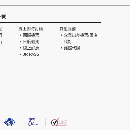
一覽
品
線上即時訂購
其他服務
行
國際機票
企業出差機票/飯店
行
日航假期
代訂
線上訂房
護照代辦
JR PASS