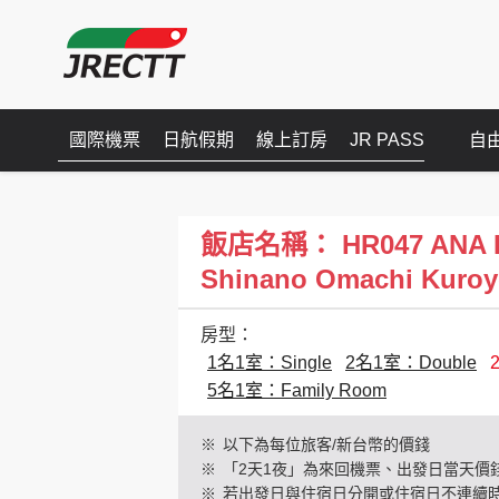
國際機票
日航假期
線上訂房
JR PASS
自
飯店名稱： HR047 ANA HO
Shinano Omachi Kuroy
房型：
1名1室：Single
2名1室：Double
5名1室：Family Room
※
以下為每位旅客/新台幣的價錢
※
「2天1夜」為來回機票、出發日當天價
※
若出發日與住宿日分開或住宿日不連續