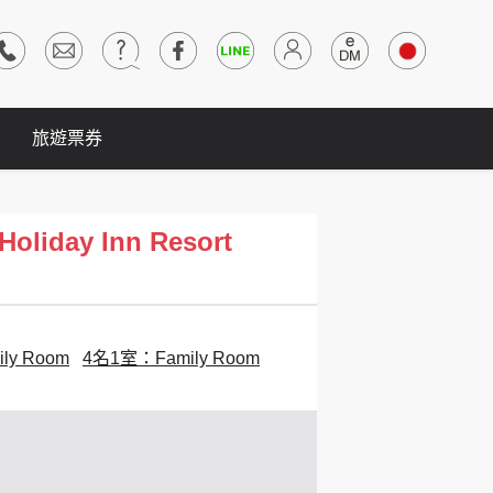
旅遊票券
iday Inn Resort
ly Room
4名1室：Family Room