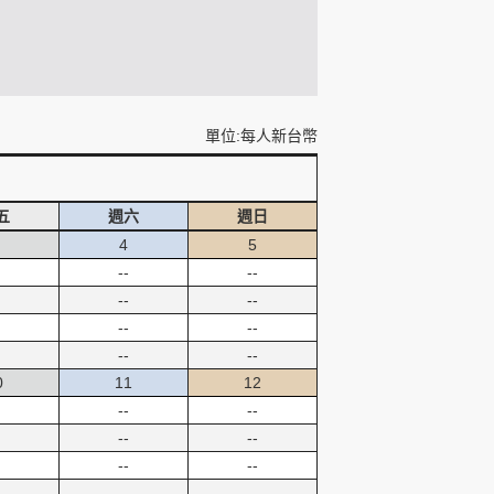
單位:每人新台幣
五
週六
週日
4
5
--
--
--
--
--
--
--
--
0
11
12
--
--
--
--
--
--
--
--