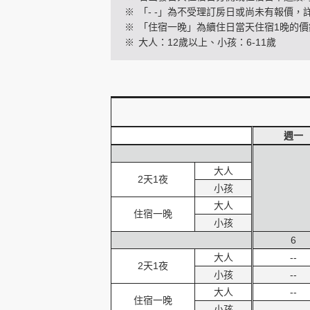
※
「- -」為不受理訂房日或尚未有報價，
※
「住宿一晚」為續住日當天住宿1晚的價
※
大人：12歲以上、小孩：6-11歲
創造旅遊
週一
大人
2天1夜
小孩
大人
住宿一晚
小孩
6
大人
--
2天1夜
小孩
--
大人
--
住宿一晚
小孩
--