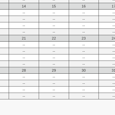
14
15
16
1
--
--
--
--
--
--
--
--
--
--
--
--
--
--
--
--
21
22
23
2
--
--
--
--
--
--
--
--
--
--
--
--
--
--
--
--
28
29
30
3
--
--
--
--
--
--
--
--
--
--
--
--
--
--
--
--